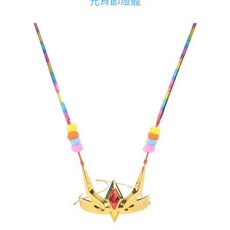
元宵節燈籠