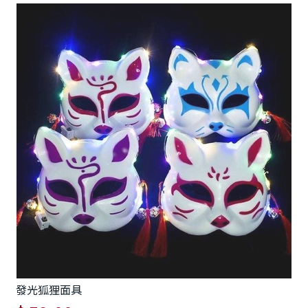
發光狐狸面具