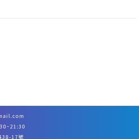
mail.com
~21:30
8-17號