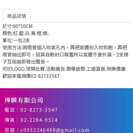
商品詳情
尺寸:60*10CM
顏色:紅.籃.白.黃.橙.綠.
單位:一包2支
使用方法:將吸管插入吹氣孔內，再把氣體吹入吹到飽，再把
吸管抽出即可，因其自動封口裝置所以氣體不會外漏，2支棒
子互相敲即發出聲音。
可印LOGO.球類比賽.活動廣告.選舉造勢.工廠直營.物美價廉
歡迎來電詢價02-82733547
樺麟有限公司
電話：
02-8273-3547
傳真：02-2264-9514
信箱：
c0933246468@gmail.com