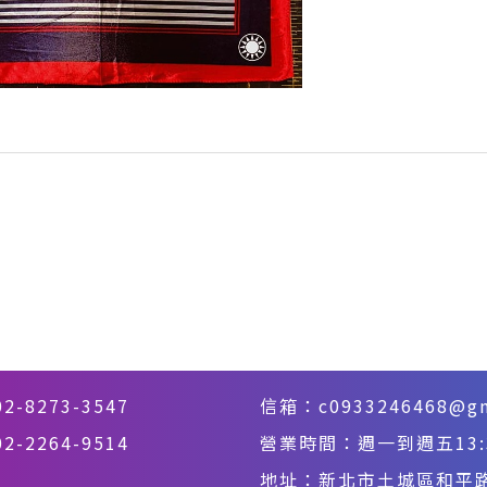
02-8273-3547
信箱：
c0933246468@g
-2264-9514
營業時間：週一到週五13:30
地址：
新北市土城區和平路3