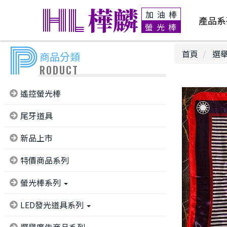
HL
樺麟
加油棒
產品系
螢光棒
P
首頁
選舉
商品分類
RODUCT
遙控螢光棒
尾牙道具
新品上市
特價商品系列
螢光棒系列
LED發光道具系列