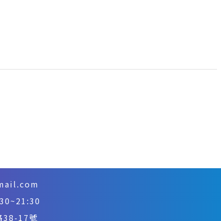
mail.com
~21:30
8-17號